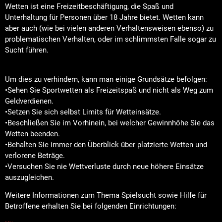
Wetten ist eine Freizeitbeschäftigung, die Spaß und
Unterhaltung für Personen über 18 Jahre bietet. Wetten kann
aber auch (wie bei vielen anderen Verhaltensweisen ebenso) zu
problematischen Verhalten, oder im schlimmsten Falle sogar zu
Sucht führen.
Um dies zu verhindern, kann man einige Grundsätze befolgen:
•Sehen Sie Sportwetten als Freizeitspaß und nicht als Weg zum
Geldverdienen.
•Setzen Sie sich selbst Limits für Wetteinsätze.
•Beschließen Sie im Vorhinein, bei welcher Gewinnhöhe Sie das
Wetten beenden.
•Behalten Sie immer den Überblick über platzierte Wetten und
verlorene Beträge.
•Versuchen Sie nie Wettverluste durch neue höhere Einsätze
auszugleichen.
Weitere Informationen zum Thema Spielsucht sowie Hilfe für
Betroffene erhalten Sie bei folgenden Einrichtungen: