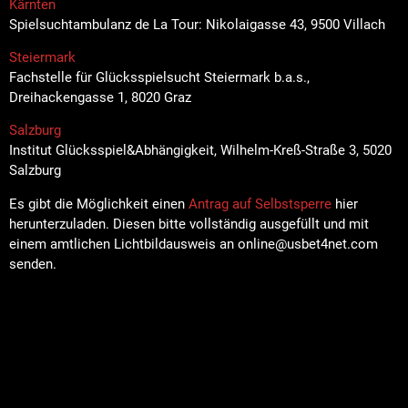
Kärnten
Spielsuchtambulanz de La Tour: Nikolaigasse 43, 9500 Villach
Steiermark
Fachstelle für Glücksspielsucht Steiermark b.a.s.,
Dreihackengasse 1, 8020 Graz
Salzburg
Institut Glücksspiel&Abhängigkeit, Wilhelm-Kreß-Straße 3, 5020
Salzburg
Es gibt die Möglichkeit einen
Antrag auf Selbstsperre
hier
herunterzuladen. Diesen bitte vollständig ausgefüllt und mit
einem amtlichen Lichtbildausweis an online@usbet4net.com
senden.