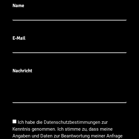
Name
E-Mail
Nachricht
Ich habe die
Datenschutzbestimmungen
zur
Kenntnis genommen. Ich stimme zu, dass meine
Angaben und Daten zur Beantwortung meiner Anfrage