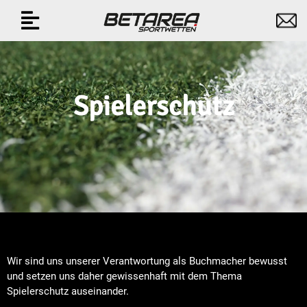
Spielerschutz
Wir sind uns unserer Verantwortung als Buchmacher bewusst
und setzen uns daher gewissenhaft mit dem Thema
Spielerschutz auseinander.